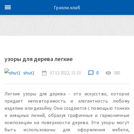
Гризли.клаб
узоры для дерева легкие
shut1
date_range
07.12.2022, 15:33
chat_bubble_outline
0
remove_red_eye
380
Легкие узоры для дерева - это искусство, которое
придает неповторимость и элегантность любому
изделию или дизайну. Они создаются с помощью тонких
и изящных линий, образуя графичные и гармоничные
композиции на поверхности дерева. Эти узоры могут
быть использованы для оформления мебели,