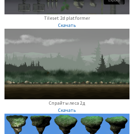
Tileset 2d platformer
Скачать
Спрайты леса 2д
Скачать