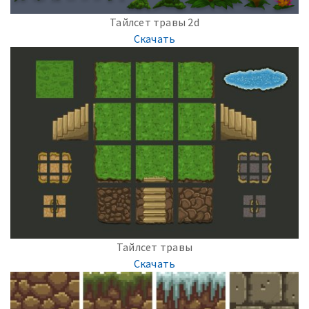
Тайлсет травы 2d
Скачать
Тайлсет травы
Скачать