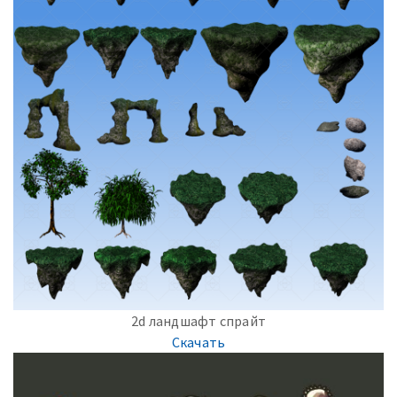
2d ландшафт спрайт
Скачать