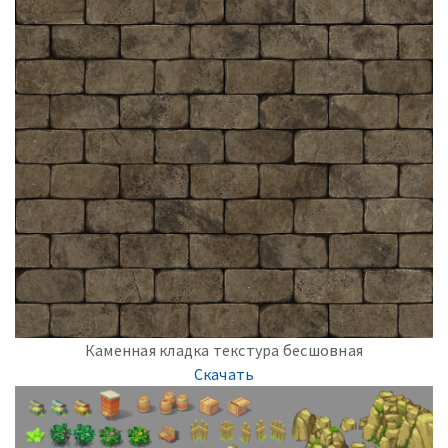
Каменная кладка текстура бесшовная
Скачать