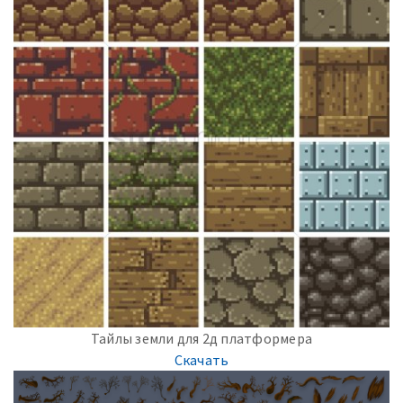
Тайлы земли для 2д платформера
Скачать