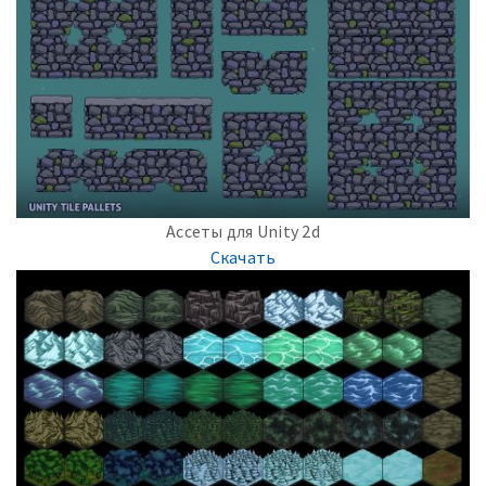
Ассеты для Unity 2d
Скачать