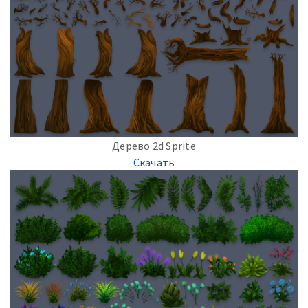
Дерево 2d Sprite
Скачать