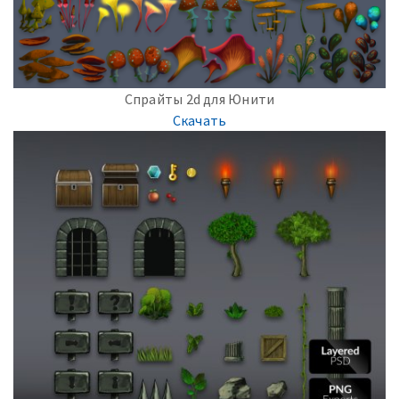
Спрайты 2d для Юнити
Скачать