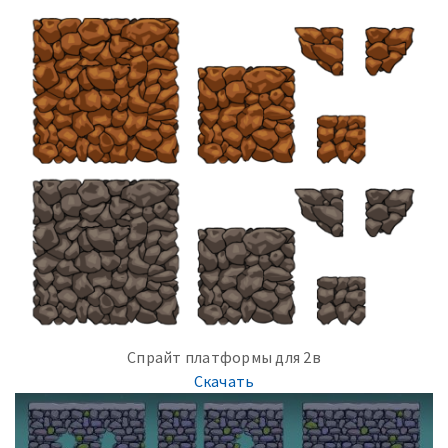
Спрайт платформы для 2в
Скачать