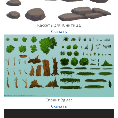
Кассеты для Юнити 2д
Скачать
Спрайт 2д лес
Скачать