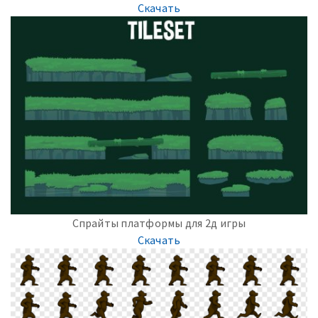
Скачать
Спрайты платформы для 2д игры
Скачать