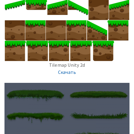
Tilemap Unity 2d
Скачать