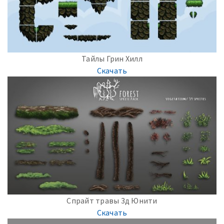
Тайлы Грин Хилл
Скачать
Спрайт травы 3д Юнити
Скачать