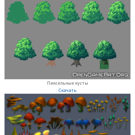
Пиксельные кусты
Скачать