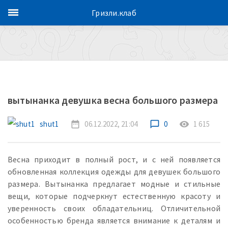
Гризли.клаб
вытынанка девушка весна большого размера
shut1
date_range
06.12.2022, 21:04
chat_bubble_outline
0
remove_red_eye
1 615
Весна приходит в полный рост, и с ней появляется
обновленная коллекция одежды для девушек большого
размера. Вытынанка предлагает модные и стильные
вещи, которые подчеркнут естественную красоту и
уверенность своих обладательниц. Отличительной
особенностью бренда является внимание к деталям и