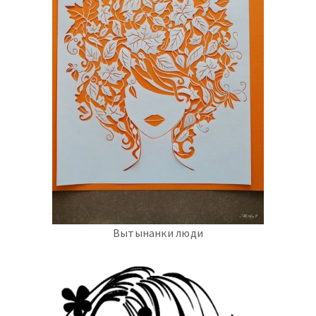
Вытынанки люди