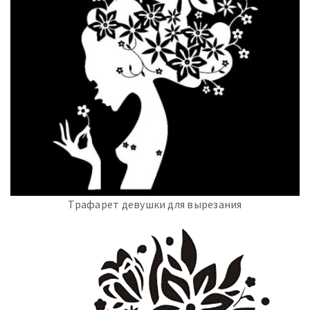
Трафарет девушки для вырезания