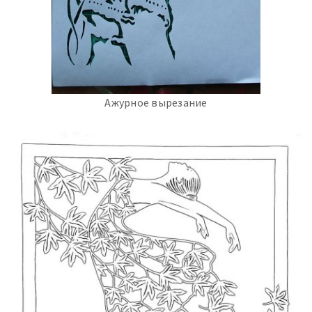
Ажурное вырезание