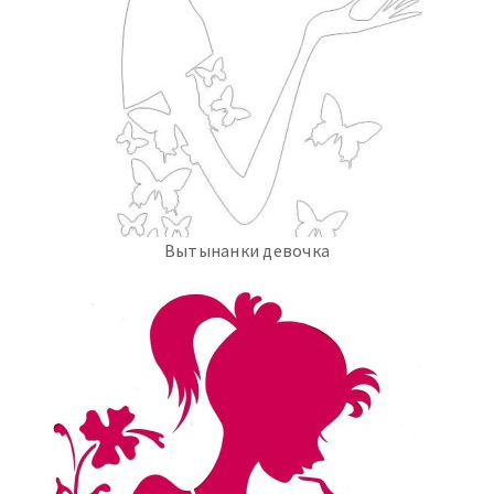
Вытынанки девочка