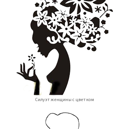
Силуэт женщины с цветком