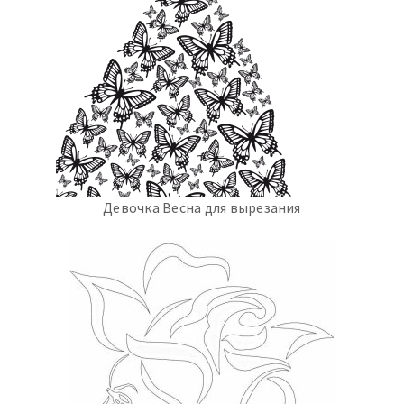
Девочка Весна для вырезания