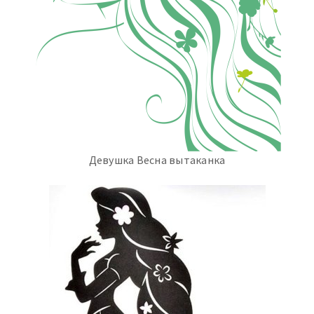
Девушка Весна вытаканка