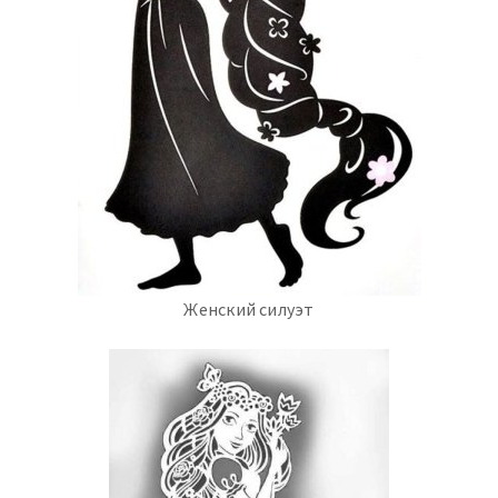
Женский силуэт