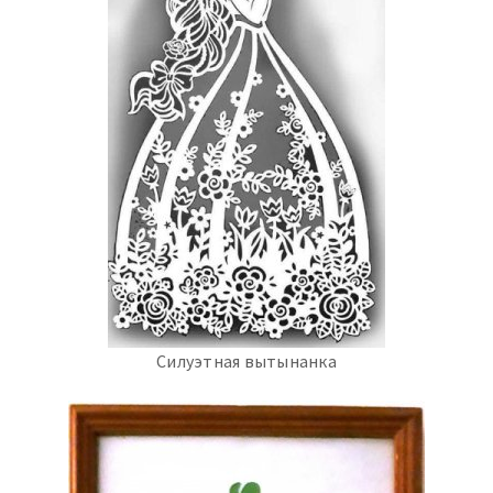
Силуэтная вытынанка