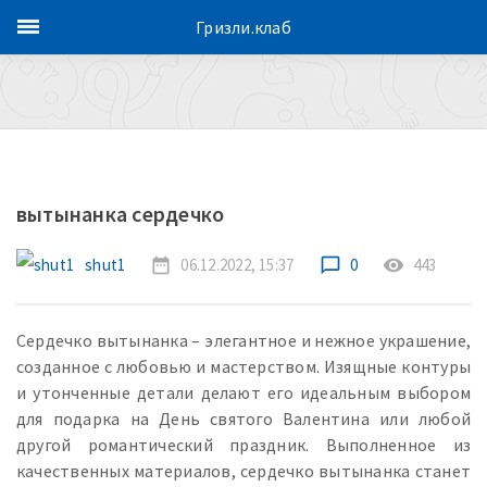
Гризли.клаб
вытынанка сердечко
shut1
date_range
06.12.2022, 15:37
chat_bubble_outline
0
remove_red_eye
443
Сердечко вытынанка – элегантное и нежное украшение,
созданное с любовью и мастерством. Изящные контуры
и утонченные детали делают его идеальным выбором
для подарка на День святого Валентина или любой
другой романтический праздник. Выполненное из
качественных материалов, сердечко вытынанка станет