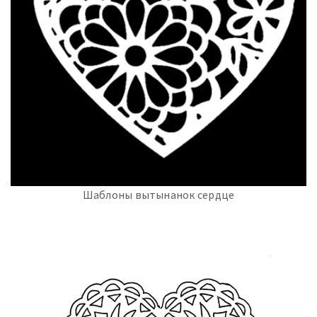
Шаблоны вытынанок сердце