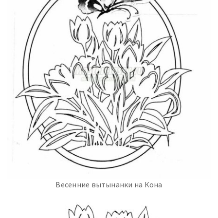
Весенние вытынанки на Кона