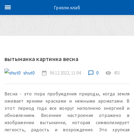
Гризли.клаб
вытынанка картинка весна
shut0
date_range
06.12.2022, 11:04
chat_bubble_outline
0
remove_red_eye
455
Весна - это пора пробуждения природы, когда земля
оживает яркими красками и нежными ароматами. В
этот период года все вокруг наполнено энергией и
обновлением. Весеннее настроение отражено в
изображении вытынанки, которая символизирует
легкость, радость и возрождение. Это хрупкая