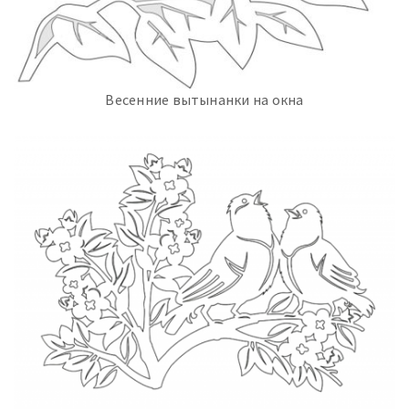
Весенние вытынанки на окна