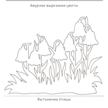
Ажурное вырезание цветы
Вытынанка птицы