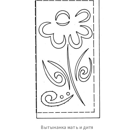
Вытынанка мать и дитя