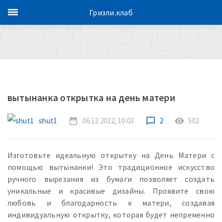
Гризли.клаб
вытынанка открытка на день матери
shut1
date_range
06.12.2022, 10:03
chat_bubble_outline
2
remove_red_eye
502
Изготовьте идеальную открытку на День Матери с
помощью вытынанки! Это традиционное искусство
ручного вырезания из бумаги позволяет создать
уникальные и красивые дизайны. Проявите свою
любовь и благодарность к матери, создавая
индивидуальную открытку, которая будет непременно