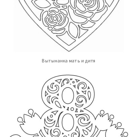
Вытынанка мать и дитя