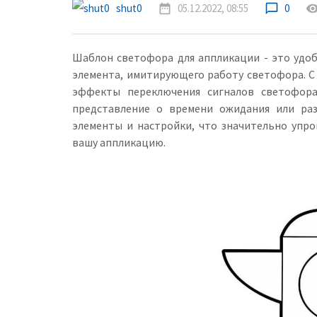
shut0
date_range
05.12.2022, 08:55
chat_bubble_outline
0
remove_red_
Шаблон светофора для аппликации - это удоб
элемента, имитирующего работу светофора. С
эффекты переключения сигналов светофора
представление о времени ожидания или ра
элементы и настройки, что значительно упр
вашу аппликацию.