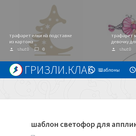
трафарет елки на подставке
трафарет м
из картона
девочку дл
shut0
0
shut0
person
chat_bubble_outline
person
ГРИЗЛИ.КЛАБ
access_time
access_tim
menu
Шаблоны
шаблон светофор для аппли