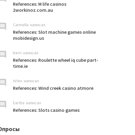
References: M life casinos
2workinoz.com.au
omment
Carmella
написал
References: Slot machine games online
mobidesign.us
omment
Kerri
написал
References: Roulette wheel iq cube part-
time.ie
omment
Arlen
написал
References: Wind creek casino atmore
omment
Eartha
написал
References: Slots casino games
Опросы