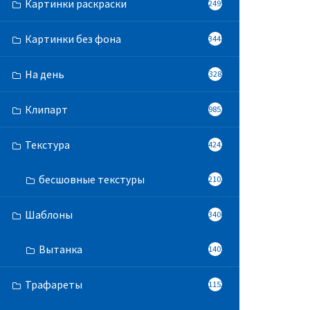
Картинки раскраски
2499
Картинки без фона
3448
На день
328
Клипарт
9851
Текстура
4243
бесшовные текстуры
2103
Шаблоны
3400
Вытанка
1405
Трафареты
11525