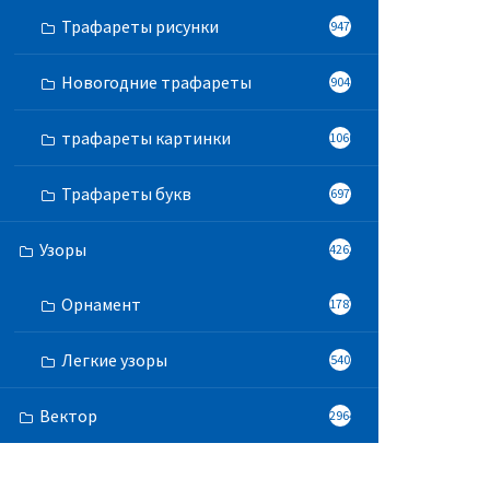
Трафареты рисунки
947
Новогодние трафареты
904
трафареты картинки
1060
Трафареты букв
697
Узоры
4262
Орнамент
1787
Легкие узоры
540
Вектор
2964