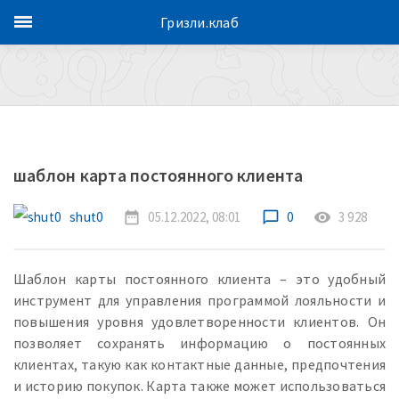
Гризли.клаб
шаблон карта постоянного клиента
shut0
date_range
05.12.2022, 08:01
chat_bubble_outline
0
remove_red_eye
3 928
Шаблон карты постоянного клиента – это удобный
инструмент для управления программой лояльности и
повышения уровня удовлетворенности клиентов. Он
позволяет сохранять информацию о постоянных
клиентах, такую как контактные данные, предпочтения
и историю покупок. Карта также может использоваться