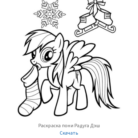
Раскраска пони Радуга Дэш
Скачать