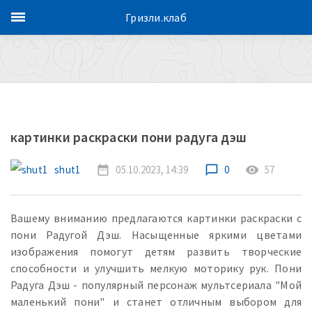
Гризли.клаб
картинки раскраски пони радуга дэш
shut1
date_range
05.10.2023, 14:39
chat_bubble_outline
0
remove_red_eye
57
Вашему вниманию предлагаются картинки раскраски с
пони Радугой Дэш. Насыщенные яркими цветами
изображения помогут детям развить творческие
способности и улучшить мелкую моторику рук. Пони
Радуга Дэш - популярный персонаж мультсериала "Мой
маленький пони" и станет отличным выбором для