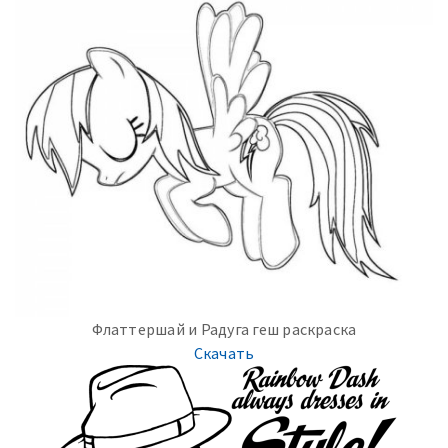
Флаттершай и Радуга геш раскраска
Скачать