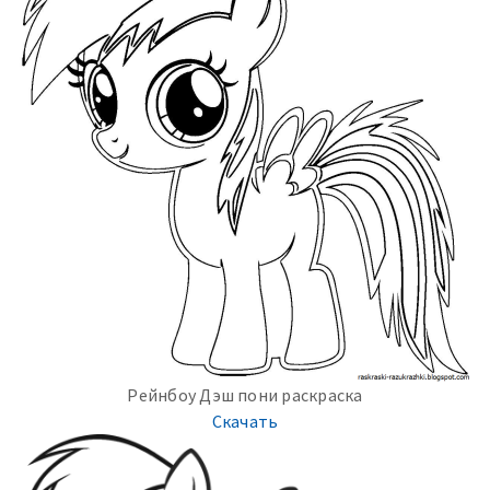
Рейнбоу Дэш пони раскраска
Скачать