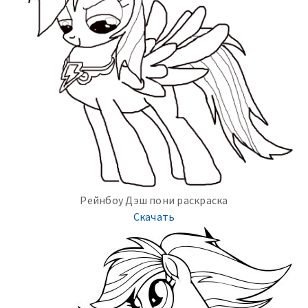
Рейнбоу Дэш пони раскраска
Скачать