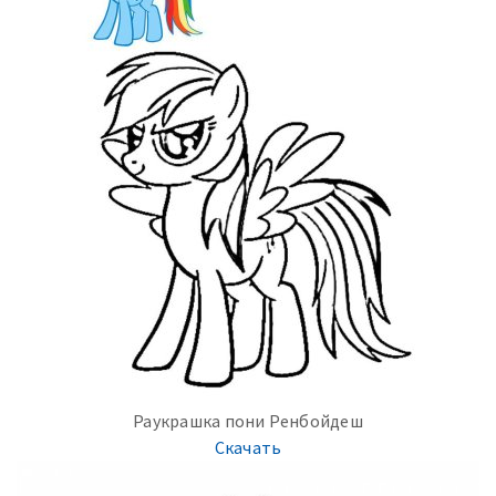
Раукрашка пони Ренбойдеш
Скачать