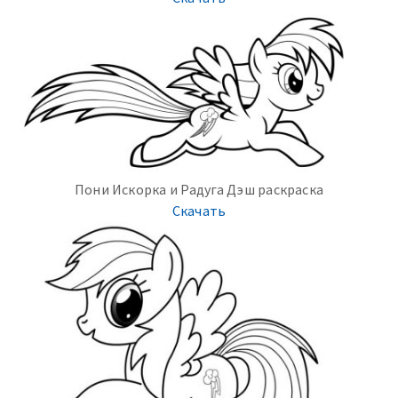
Пони Искорка и Радуга Дэш раскраска
Скачать