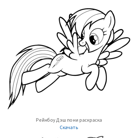
Рейнбоу Дэш пони раскраска
Скачать