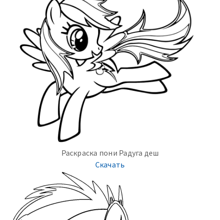
Раскраска пони Радуга деш
Скачать