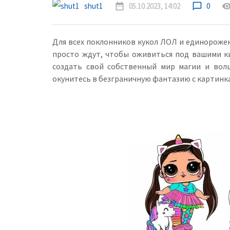
shut1
date_range
05.10.2023, 14:02
chat_bubble_outline
0
remove_red_
Для всех поклонников кукол ЛОЛ и единорожек 
просто ждут, чтобы оживиться под вашими ки
создать свой собственный мир магии и волш
окунитесь в безграничную фантазию с картинк