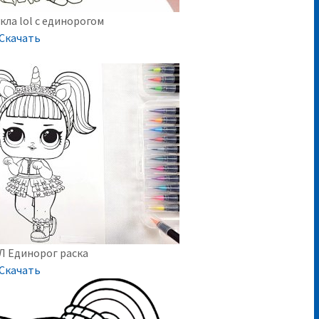
кла lol с единорогом
Скачать
Л Единорог раска
Скачать