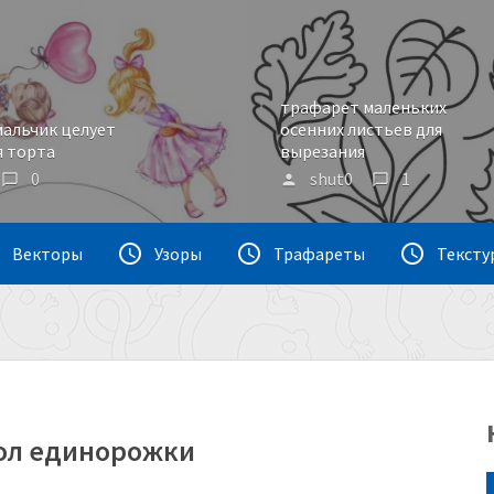
трафарет маленьких
альчик целует
осенних листьев для
я торта
вырезания
0
shut0
1
chat_bubble_outline
person
chat_bubble_outline
e
access_time
access_time
access_time
Векторы
Узоры
Трафареты
Тексту
лол единорожки