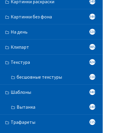
Картинки раскраски
2499
Картинки без фона
3448
На день
328
Клипарт
9851
Текстура
4243
бесшовные текстуры
2103
Шаблоны
3400
Вытанка
1405
Трафареты
11525