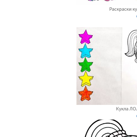
Раскраски ку
Кукла ЛО