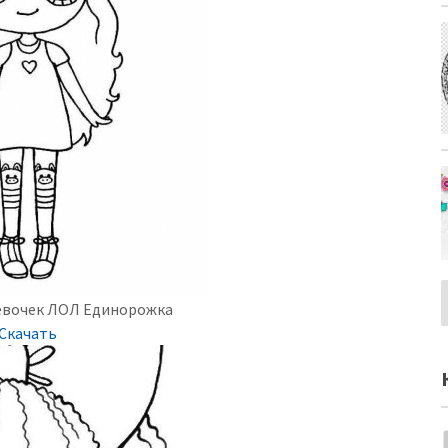
девочек ЛОЛ Единорожка
Скачать
c