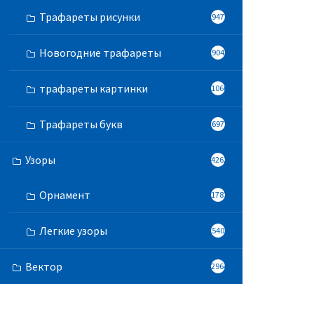
Трафареты рисунки
947
Новогодние трафареты
904
трафареты картинки
1060
Трафареты букв
697
Узоры
4262
Орнамент
1787
Легкие узоры
540
Вектор
2964