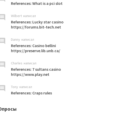
References: What is a pci slot
omment
Wilbert
написал
References: Lucky star casino
https://forums.bit-tech.net
omment
Danny
написал
References: Casino bellini
https://preserve.lib.unb.ca/
omment
Charles
написал
References: 7 sultans casino
https://www.play.net
omment
Tony
написал
References: Craps rules
Опросы