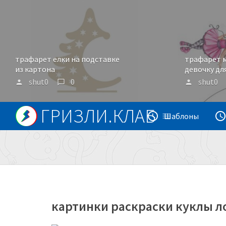
трафарет елки на подставке
трафарет м
из картона
девочку дл
shut0
0
shut0
person
chat_bubble_outline
person
ГРИЗЛИ.КЛАБ
access_time
access_tim
menu
Шаблоны
картинки раскраски куклы 