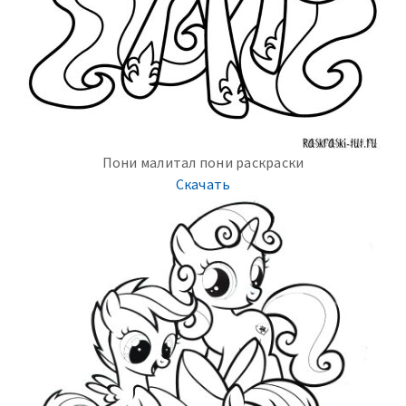
Пони малитал пони раскраски
Скачать