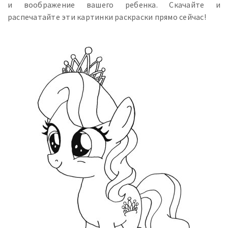
и воображение вашего ребенка. Скачайте и
распечатайте эти картинки раскраски прямо сейчас!