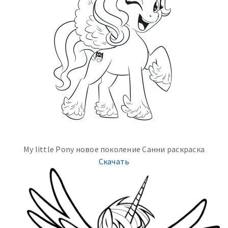
My little Pony новое поколение Санни раскраска
Скачать