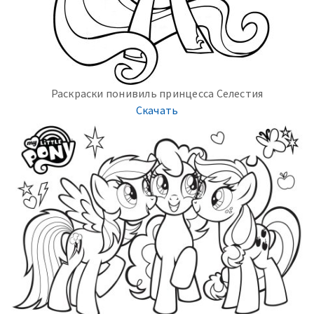
Раскраски понивиль принцесса Селестия
Скачать