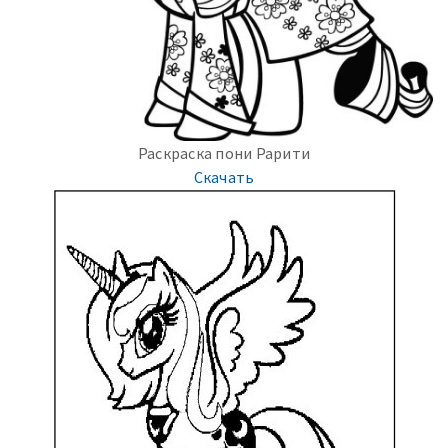
Раскраска пони Рарити
Скачать