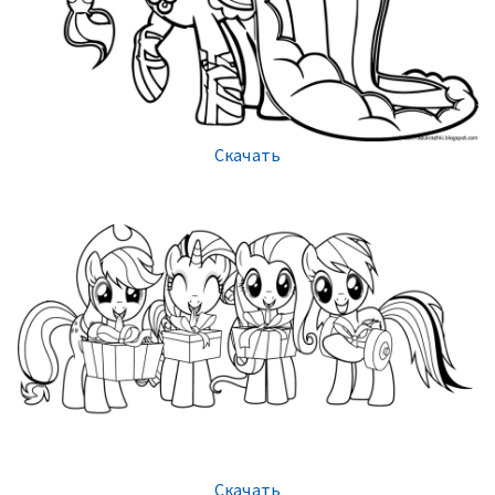
Скачать
Скачать