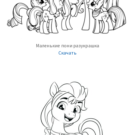
Маленькие пони разукрашка
Скачать