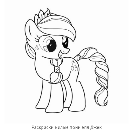
Раскраски милые пони эпл Джек