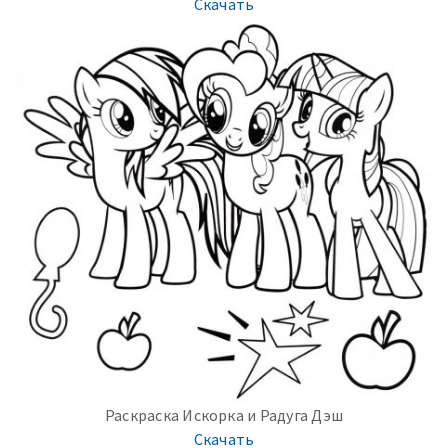
Скачать
Раскраска Искорка и Радуга Дэш
Скачать