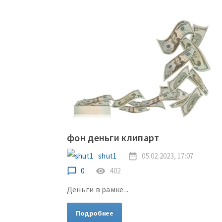
фон деньги клипарт
shut1
date_range
05.02.2023, 17:07
chat_bubble_outline
0
remove_red_eye
402
Деньги в рамке...
Подробнее