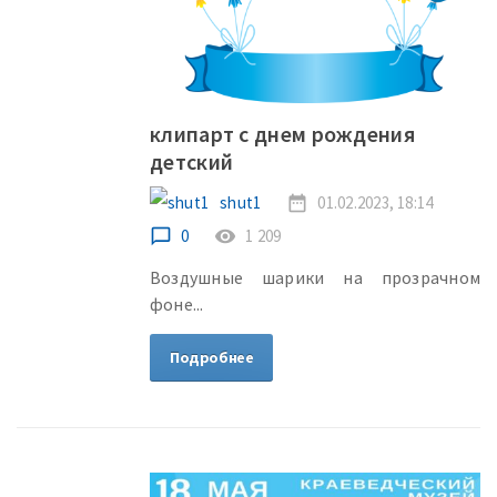
клипарт с днем рождения
детский
shut1
date_range
01.02.2023, 18:14
chat_bubble_outline
0
remove_red_eye
1 209
Воздушные шарики на прозрачном
фоне...
Подробнее