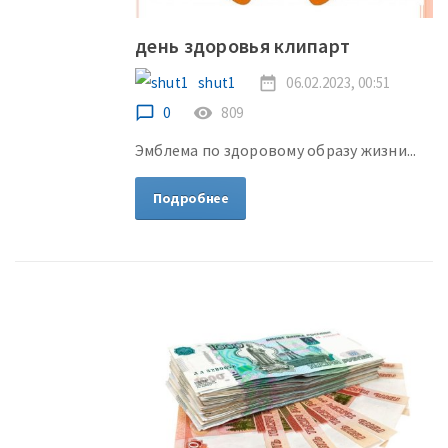
день здоровья клипарт
shut1
date_range
06.02.2023, 00:51
chat_bubble_outline
0
remove_red_eye
809
Эмблема по здоровому образу жизни...
Подробнее