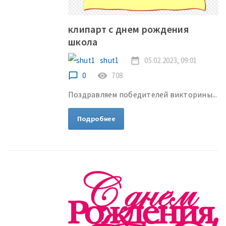
клипарт с днем рождения
школа
shut1
date_range
05.02.2023, 09:01
chat_bubble_outline
0
remove_red_eye
708
Поздравляем победителей викторины...
Подробнее