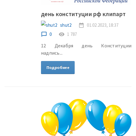
день конституции рф клипарт
shut2
date_range
01.02.2023, 18:37
chat_bubble_outline
0
remove_red_eye
1 787
12 Декабря день Конституции
надпись...
Подробнее