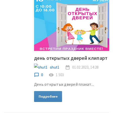
день открытых дверей клипарт
shut1
date_range
01.02.2023, 14:28
chat_bubble_outline
0
remove_red_eye
1 503
День открытых дверей плакат...
Подробнее