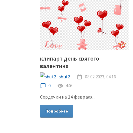
клипарт день святого
валентина
shut2
date_range
08.02.2023, 04:16
chat_bubble_outline
0
remove_red_eye
446
Сердечки на 14 февраля...
Подробнее