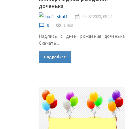
доченька
shut1
date_range
05.02.2023, 09:24
chat_bubble_outline
0
remove_red_eye
1 460
Надпись с днем рождения доченька
Скачать...
Подробнее