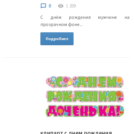
chat_bubble_outline
0
remove_red_eye
1 209
С днём рождения мужчине на
прозрачном фоне...
Подробнее
клипарт с днем рождения