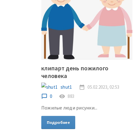
клипарт день пожилого
человека
shut1
date_range
05.02.2023, 02:53
chat_bubble_outline
0
remove_red_eye
883
Пожилые люди рисунки...
Подробнее