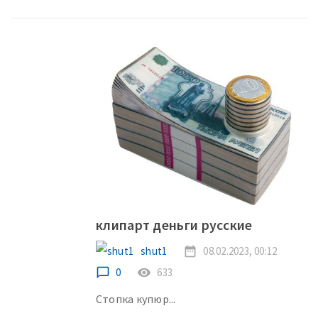
клипарт деньги русские
shut1
date_range
08.02.2023, 00:12
chat_bubble_outline
0
remove_red_eye
633
Стопка купюр...