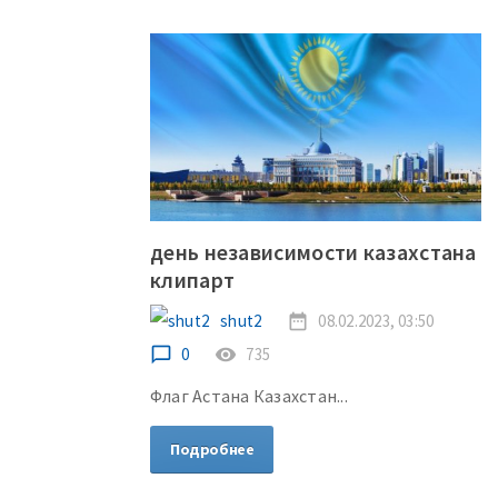
день независимости казахстана
клипарт
shut2
date_range
08.02.2023, 03:50
chat_bubble_outline
0
remove_red_eye
735
Флаг Астана Казахстан...
Подробнее