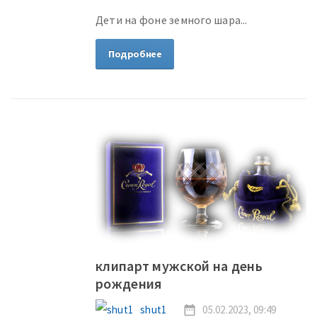
Дети на фоне земного шара...
Подробнее
клипарт мужской на день
рождения
shut1
date_range
05.02.2023, 09:49