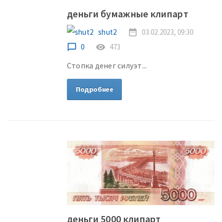
деньги бумажные клипарт
shut2
date_range
03.02.2023, 09:30
chat_bubble_outline
0
remove_red_eye
473
Стопка денег силуэт...
Подробнее
деньги 5000 клипарт