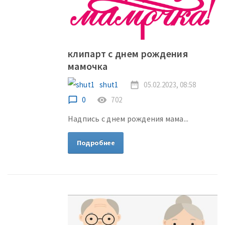
клипарт с днем рождения
мамочка
shut1
date_range
05.02.2023, 08:58
chat_bubble_outline
0
remove_red_eye
702
Надпись с днем рождения мама...
Подробнее