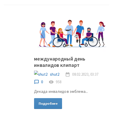
международный день
инвалидов клипарт
shut2
date_range
08.02.2023, 03:37
chat_bubble_outline
0
remove_red_eye
958
Декада инвалидов эмблема...
Подробнее