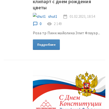
клипарт с днем рождения
цветы
shut1
date_range
01.02.2023, 18:54
chat_bubble_outline
0
remove_red_eye
2 149
Роза тр Пинк майолика Элит Флауэр...
Подробнее